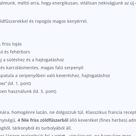
talmunk, méltó arra, hogy energikusan, vitálisan nekivágjunk az ú
öldfűszerekkel és ropogós magos kenyérrel.
 friss tojás
só és fehérbors
j a sütéshez és a hajtogatáshoz
a és karcolásmentes, magas falú serpenyő
őspatula a serpenyőben való keveréshez, hajtogatáshoz
bes”
(ld. 1. pont)
ben használunk (ld. 5. pont)
mára, homogénre lazán, ne dolgozzuk túl. Klasszikus francia recep
nyiségű,
4 féle friss zöldfűszerből
álló keveréket (fines herbes) ad
gből, tárkonyból és turbolyából áll.
s lángon melegítsük fel a
vajat
– vigyázzunk, ne barnuljon meg.