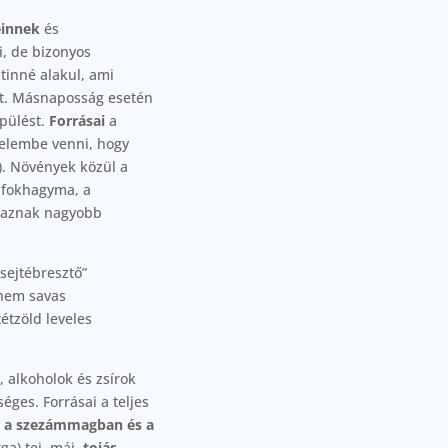
einnek
és
i, de bizonyos
tinné alakul, ami
sét. Másnaposság esetén
épülést.
Forrásai
a
yelembe venni, hogy
). Növények közül a
a fokhagyma, a
lmaznak nagyobb
sejtébresztő”
 nem savas
étzöld leveles
, alkoholok és zsírok
ges. Forrásai a teljes
, a szezámmagban és a
ga) tej, máj,
tojás
,