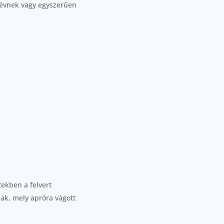
j évnek vagy egyszerűen
tekben a felvert
nak, mely apróra vágott