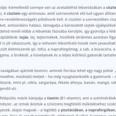
iája:
kiemelkedő szerepe van az acetaldehid lebontásában a
ciszt
). A
cisztein
egy aminosav, amit szervezetünk elő tud ugyan állítan
re-rendellenességek) pótolnunk kell. A cisztein a szervezetben cisz
teket, antioxidáns hatású, támogatja a károsodott sejtek újjáépülé
ldehid minél előbb a lebomlás fázisába kerüljön, így gyorsítja a fel
táplálékok:
tojás
, tej, tejtermékek, húsfélék (érdemes azonban fig
is jól válasszunk, így a nehezen lebontható húsok nem javasoltak
zült élelmiszerek (pl. tofu), a napraforgómag, a zab, a búzacsíra, 
gyma, a brokkoli, a hüvelyesek és a teljes kiőrlésű gabonák tarta
saságában ajánlott bevinni, aminek forrása lehet egy nagy pohár „
 smoothie, mocktail) melyet – ha még nyugtalankodik a gyomrunk –
ítsünk, mint pl. cékla, sárgarépa, fekete áfonya, banán, mangó, söt
gendő víz.
felépülés másik bástyája a
tiamin
(B1-vitamin), ami a szénhidrátok
ndszer, az izmok (köztük a szívizom) megfelelő működéséhez szüksé
yesek, olajos magvak – a legtöbb a
pisztáciában, a
napraforgóban
 rizs, friss és aszalt gyümölcsök, zöldségek (karfiol, burgonya, spár