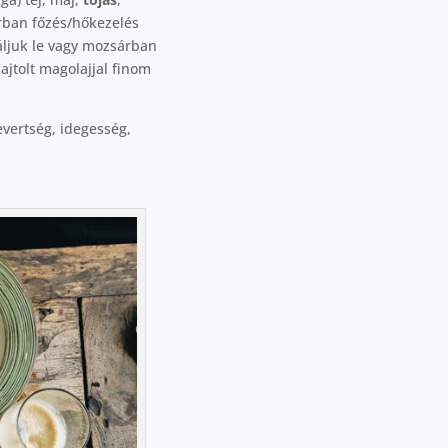
orban főzés/hőkezelés
áljuk le vagy mozsárban
ajtolt magolajjal finom
evertség, idegesség,