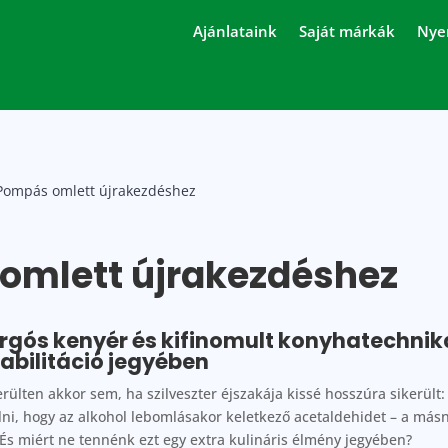
Ajánlataink
Saját márkák
Nye
Pompás omlett újrakezdéshez
omlett újrakezdéshez
rgós kenyér és kifinomult konyhatechnik
habilitáció jegyében
rülten akkor sem, ha szilveszter éjszakája kissé hosszúra sikerült
ni, hogy az alkohol lebomlásakor keletkező acetaldehidet – a más
 És miért ne tennénk ezt egy extra kulináris élmény jegyében?