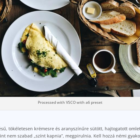
Processed with VSCO with a6 preset
sű, tökéletesen krémesre és aranyszínűre sütött, hajtogatott omlett
rint nem szabad „színt kapnia”, megpirulnia. Kell hozzá némi gyakor