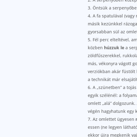
Öntsük a serpenyőbe
A fa spatulával (vagy
másik kezünkkel rázogat
gyorsabban sül az omlet
Fél perc elteltével, 
közben
húzzuk le
a serp
zöldfűszerekkel, rukkolá
más, vékonyra vágott go
verziókban akár füstölt 
a technikát már elsaját
A „szünetben” a tojás
egyik szélénél: a folyam
omlett „alá” dolgozunk.
végén hagyhatunk egy kis
Az omlettet ügyesen
essen (ne legyen láthat
ekkor újra megkenik vajj