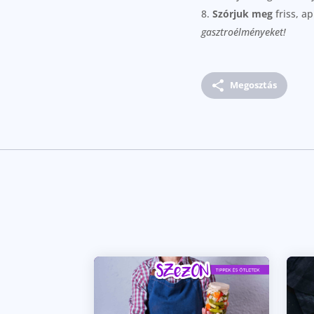
Szórjuk meg
friss, a
gasztroélményeket!
Megosztás