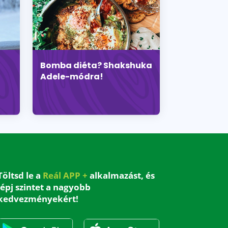
Bomba diéta? Shakshuka
Adele-módra!
Töltsd le a
Reál APP +
alkalmazást, és
lépj szintet a nagyobb
kedvezményekért!