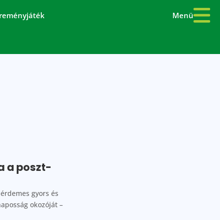
Menü
reményjáték
a a poszt-
: érdemes gyors és
naposság okozóját –