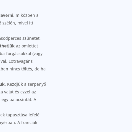
keverni
, miközben a
szélén, mivel itt
másodperces szünetet,
thetjük
az omlettet
ba-forgácsokkal (vagy
val. Extravagáns
kben nincs töltés, de ha
suk
. Kezdjük a serpenyő
a vajat és ezzel az
 egy palacsintát. A
ek tapasztása lefelé
nyérban. A franciák