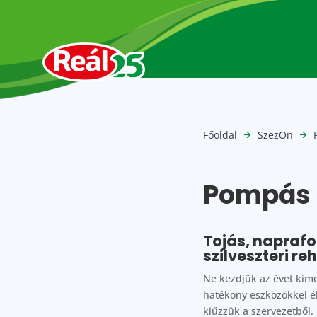
Főoldal
SzezOn
Pompás 
Tojás, naprafo
szilveszteri re
Ne kezdjük az évet kime
hatékony eszközökkel él
kiűzzük a szervezetből.