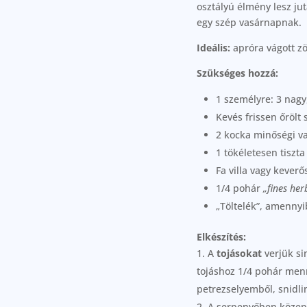
osztályú élmény lesz ju
egy szép vasárnapnak.
Ideális:
apróra vágott z
Szükséges hozzá:
1 személyre: 3 nagy,
Kevés frissen őrölt 
2 kocka minőségi va
1 tökéletesen tiszt
Fa villa vagy kever
1/4 pohár
„fines her
„Töltelék”, amennyi
Elkészítés:
A
tojásokat
verjük si
tojáshoz 1/4 pohár men
petrezselyemből, snidlin
A serpenyőben közepe