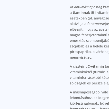
Az anti-másnaposság kém
a
tiaminnak
(B1-vitamin
esetekben (pl. anyagcse
aktiválja a fehérvérsej
elősegíti, hogy az aceta
magas fehérjetartalmú 
emésztés szempontjából 
szójabab és a belőle kés
pirospaprika, a vörösha
mennyiséget.
A ciszteint
C-vitamin
tár
vitaminkoktél (turmix,
vitaminforrásokból kész
zöldségek és persze ele
A másnaposságból való 
lebontásához, az idegre
kiőrlésű gabonák, hüvel
lenmagban
van –, barna