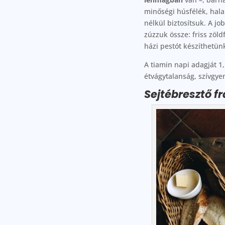
minőségi húsfélék, hala
nélkül biztosítsuk. A 
zúzzuk össze: friss zöld
házi pestót készíthetün
A tiamin napi adagját 1
étvágytalanság, szívgye
Sejtébresztő f