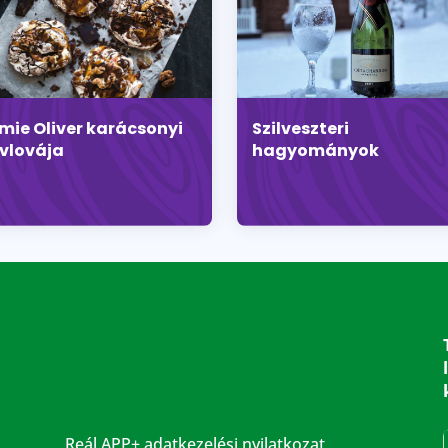
mie Oliver karácsonyi
Szilveszteri
vlovája
hagyományok
Reál APP+ adatkezelési nyilatkozat