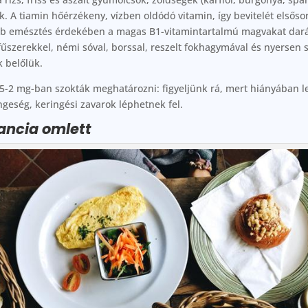
k. A tiamin hőérzékeny, vízben oldódó vitamin, így bevitelét elsős
jobb emésztés érdekében a magas B1-vitamintartalmú magvakat dar
fűszerekkel, némi sóval, borssal, reszelt fokhagymával és nyersen s
k belőlük.
,5-2 mg-ban szokták meghatározni: figyeljünk rá, mert hiányában l
ngeség, keringési zavarok léphetnek fel.
rancia omlett