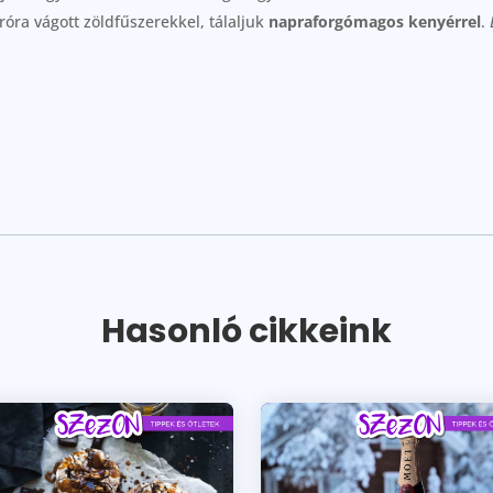
próra vágott zöldfűszerekkel, tálaljuk
napraforgómagos kenyérrel
.
Hasonló cikkeink