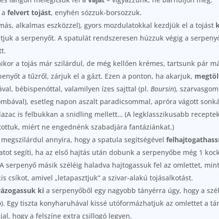
 a
felvert tojást
, enyhén sózzuk-borsozzuk.
 más, alkalmas eszközzel), gyors mozdulatokkal kezdjük el a tojást
juk a serpenyőt. A spatulát rendszeresen húzzuk végig a serpenyő 
t.
amikor a tojás már szilárdul, de még kellően krémes, tartsunk pár 
enyőt a tűzről, zárjuk el a gázt. Ezen a ponton, ha akarjuk,
megtöl
val, bébispenóttal, valamilyen ízes sajttal (pl.
Boursin
), szarvasgom
mbával), esetleg napon aszalt paradicsommal, apróra vágott sonká
lazac is felbukkan a snidling mellett… (A legklasszikusabb recepte
ítottuk, miért ne engednénk szabadjára fantáziánkat.)
 megszilárdul annyira, hogy a spatula segítségével
felhajtogathas
atot segíti, ha az első hajtás után dobunk a serpenyőbe még 1 kock
 A serpenyő másik széléig haladva hajtogassuk fel az omlettet, mint
 csíkot, amivel „letapasztjuk” a szivar-alakú tojásalkotást.
rázogassuk ki
a serpenyőből egy nagyobb tányérra úgy, hogy a szél
ó). Egy tiszta konyharuhával kissé utóformázhatjuk az omlettet a tá
al, hogy a felszíne extra csillogó legyen.