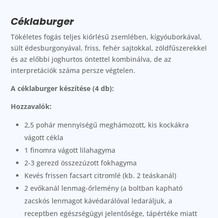
Céklaburger
Tökéletes fogás teljes kiőrlésű zsemlében, kígyóuborkával,
sült édesburgonyával, friss, fehér sajtokkal, zöldfűszerekkel
és az előbbi joghurtos öntettel kombinálva, de az
interpretációk száma persze végtelen.
A céklaburger készítése (4 db):
Hozzavalók:
2,5 pohár mennyiségű meghámozott, kis kockákra
vágott cékla
1 finomra vágott lilahagyma
2-3 gerezd összezúzott fokhagyma
Kevés frissen facsart citromlé (kb. 2 teáskanál)
2 evőkanál lenmag-őrlemény (a boltban kapható
zacskós lenmagot kávédarálóval ledaráljuk, a
receptben egészségügyi jelentősége, tápértéke miatt