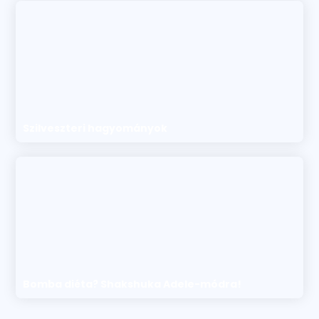
Szilveszteri hagyományok
Bomba diéta? Shakshuka Adele-módra!