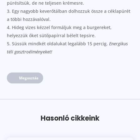
pürésítsük, de ne teljesen krémesre.
Egy nagyobb keverőtálban dolhozzuk össze a céklapürét
a többi hozzávalóval.
Hideg vizes kézzel formáljuk meg a burgereket,
helyezzük őket sütőpapírral bélelt tepsire.
Süssük mindkét oldalukat legalább 15 percig.
Energikus
téli gasztroélményeket!
Megosztás
Hasonló cikkeink