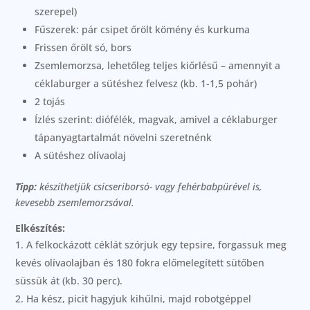
szerepel)
Fűszerek: pár csipet őrölt kömény és kurkuma
Frissen őrölt só, bors
Zsemlemorzsa, lehetőleg teljes kiőrlésű – amennyit a
céklaburger a sütéshez felvesz (kb. 1-1,5 pohár)
2 tojás
Ízlés szerint: diófélék, magvak, amivel a céklaburger
tápanyagtartalmát növelni szeretnénk
A sütéshez olívaolaj
Tipp:
készíthetjük csicseriborsó- vagy fehérbabpürével is,
kevesebb zsemlemorzsával.
Elkészítés:
A felkockázott céklát szórjuk egy tepsire, forgassuk meg
kevés olívaolajban és 180 fokra előmelegített sütőben
süssük át (kb. 30 perc).
Ha kész, picit hagyjuk kihűlni, majd robotgéppel