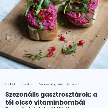
Főoldal
SzezOn
Szezonális gasztrosztárok: a tél olcsó
Szezonális gasztrosztárok: a
tél olcsó vitaminbombái