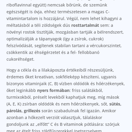
riboflavinnal együtt) nemcsak bőrünk, de szemünk
egészségét is óvja, ehhez természetesen a magas C-
vitamintartalom is hozzájárul. Végül, nem lehet kihagyni a
méltatásból a téli zöldségek dús
rosttartalmát
sem: a
növényi rostok tisztítják, mozgásban tartják a bélrendszert,
optimalizálják a tápanyagok (így a zsírok, cukrok)
felszívódását, segítenek stabilan tartani a vércukorszintet,
csökkentik az éhségérzetet és a fel- fellobbanó
cukoréhséget.
Hogy a cékla és a lilakáposzta értékeiből részesüljünk,
érdemes őket kreatívan, sokféleképp készíteni, ugyanis
bizonyos vitaminjaik (C, B) vízben oldódók és hőérzékenyek,
őket leginkább
nyers formában
: friss salátákból,
turmixokból, préselt levekből kaphatjuk meg, míg mások
(A, E, K) zsírban oldódók és nem hőérzékenyek, sőt,
sütés,
párolás, grillezés
során szabadulnak fel igazán. Amikor
azonban a hőkezelt verziót választjuk, tálaláskor
gondoljunk az „elfőtt” C és B vitaminok pótlására: szórjuk
meg az ételt friss zöldfűszerekkel (petrezselyem,