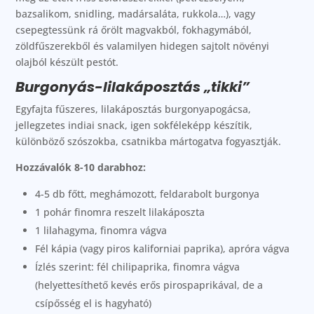
bazsalikom, snidling, madársaláta, rukkola…), vagy
csepegtessünk rá őrölt magvakból, fokhagymából,
zöldfűszerekből és valamilyen hidegen sajtolt növényi
olajból készült pestót.
Burgonyás-lilakáposztás „tikki”
Egyfajta fűszeres, lilakáposztás burgonyapogácsa,
jellegzetes indiai snack, igen sokféleképp készítik,
különböző szószokba, csatnikba mártogatva fogyasztják.
Hozzávalók 8-10 darabhoz:
4-5 db főtt, meghámozott, feldarabolt burgonya
1 pohár finomra reszelt lilakáposzta
1 lilahagyma, finomra vágva
Fél kápia (vagy piros kaliforniai paprika), apróra vágva
Ízlés szerint: fél chilipaprika, finomra vágva
(helyettesíthető kevés erős pirospaprikával, de a
csípősség el is hagyható)