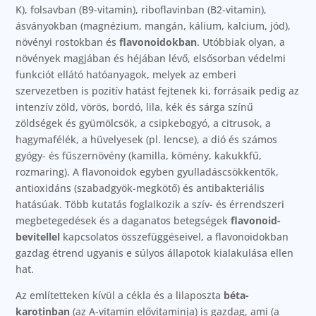
K), folsavban (B9-vitamin), riboflavinban (B2-vitamin),
ásványokban (magnézium, mangán, kálium, kalcium, jód),
növényi rostokban és
flavonoidokban
. Utóbbiak olyan, a
növények magjában és héjában lévő, elsősorban védelmi
funkciót ellátó hatóanyagok, melyek az emberi
szervezetben is pozitív hatást fejtenek ki, forrásaik pedig az
intenzív zöld, vörös, bordó, lila, kék és sárga színű
zöldségek és gyümölcsök, a csipkebogyó, a citrusok, a
hagymafélék, a hüvelyesek (pl. lencse), a dió és számos
gyógy- és fűszernövény (kamilla, kömény, kakukkfű,
rozmaring). A flavonoidok egyben gyulladáscsökkentők,
antioxidáns (szabadgyök-megkötő) és antibakteriális
hatásúak. Több kutatás foglalkozik a szív- és érrendszeri
megbetegedések és a daganatos betegségek
flavonoid-
bevitellel
kapcsolatos összefüggéseivel, a flavonoidokban
gazdag étrend ugyanis e súlyos állapotok kialakulása ellen
hat.
Az említetteken kívül a cékla és a lilaposzta
béta-
karotinban
(az A-vitamin elővitaminja) is gazdag, ami (a