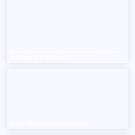
Hogyan táplálkozzunk egészségesen, amíg nincs
friss zöldség és gyümölcs?
Jamie Oliver karácsonyi pavlovája