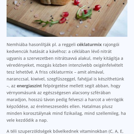
Nemhiába hasonlítják pl. a reggeli
céklaturmix
rajongói
kedvencük hatását a kávéhoz: a céklában lévő nitrát
ugyanis a szervezetben nitrátsavvá alakul, mely kitágítja a
véredényeket, mozgás közben intenzívebb oxigénfelvételt
tesz lehetővé. A friss céklaturmix – amit almával,
naranccsal, kiwivel, szegfűszeggel, fahéjjal is készíthetünk
–, az
energiaszint
felpörgetése mellett segít abban, hogy
vérnyomásunk az egészségesen alacsony szférában
maradjon, hosszú távon pedig felveszi a harcot a vérrögök
képződése, az érelmeszesedés ellen. Hatalmas plusz
minden korosztálynak mind fizikailag, mind szellemileg, ha
vele kezdődik a nap.
A téli szuperzöldségek bővelkednek vitaminokban (C, A, E,