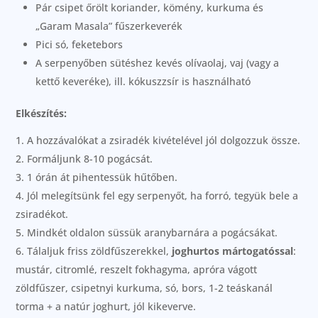
Pár csipet őrölt koriander, kömény, kurkuma és
„Garam Masala” fűszerkeverék
Pici só, feketebors
A serpenyőben sütéshez kevés olívaolaj, vaj (vagy a
kettő keveréke), ill. kókuszzsír is használható
Elkészítés:
A hozzávalókat a zsiradék kivételével jól dolgozzuk össze.
Formáljunk 8-10 pogácsát.
1 órán át pihentessük hűtőben.
Jól melegítsünk fel egy serpenyőt, ha forró, tegyük bele a
zsiradékot.
Mindkét oldalon süssük aranybarnára a pogácsákat.
Tálaljuk friss zöldfűszerekkel,
joghurtos mártogatóssal
:
mustár, citromlé, reszelt fokhagyma, apróra vágott
zöldfűszer, csipetnyi kurkuma, só, bors, 1-2 teáskanál
torma + a natúr joghurt, jól kikeverve.