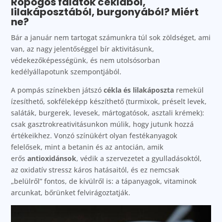
Ropogós falatok céklából,
lilakáposztából, burgonyából? Miért
ne?
Bár a január nem tartogat számunkra túl sok zöldséget, ami
van, az nagy jelentőséggel bír aktivitásunk,
védekezőképességünk, és nem utolsósorban
kedélyállapotunk szempontjából.
A pompás színekben játszó
cékla és lilakáposzta
remekül
ízesíthető, sokféleképp készíthető (turmixok, préselt levek,
saláták, burgerek, levesek, mártogatósok, asztali krémek):
csak gasztrokreativitásunkon múlik, hogy jutunk hozzá
értékeikhez. Vonzó színükért olyan festékanyagok
felelősek, mint a betanin és az antocián, amik
erős
antioxidánsok
, védik a szervezetet a gyulladásoktól,
az oxidatív stressz káros hatásaitól, és ez nemcsak
„belülről” fontos, de kívülről is: a tápanyagok, vitaminok
arcunkat, bőrünket felvirágoztatják.