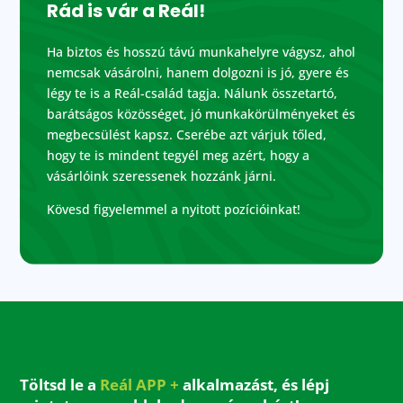
Rád is vár a Reál!
Ha biztos és hosszú távú munkahelyre vágysz, ahol
nemcsak vásárolni, hanem dolgozni is jó, gyere és
légy te is a Reál-család tagja. Nálunk összetartó,
barátságos közösséget, jó munkakörülményeket és
megbecsülést kapsz. Cserébe azt várjuk tőled,
hogy te is mindent tegyél meg azért, hogy a
vásárlóink szeressenek hozzánk járni.
Kövesd figyelemmel a nyitott pozícióinkat!
Töltsd le a
Reál APP +
alkalmazást, és lépj