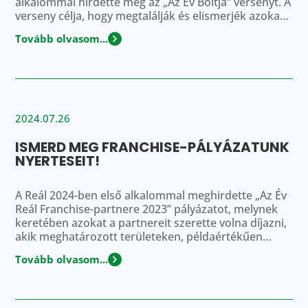
alkalommal hirdette meg az „Az Év Boltja” versenyt. A
verseny célja, hogy megtalálják és elismerjék azokat
a kiskereskedelmi üzleteket – legyen az offline vagy
Tovább olvasom...
online bolt, kiskereskedelmi lánc, vagy éppen
bevásárlóközpont –, amelyek kimagasló teljesítményt
nyújtanak. A zsűri többek között […]
2024.07.26
ISMERD MEG FRANCHISE-PÁLYÁZATUNK
NYERTESEIT!
A Reál 2024-ben első alkalommal meghirdette „Az Év
Reál Franchise-partnere 2023” pályázatot, melynek
keretében azokat a partnereit szerette volna díjazni,
akik meghatározott területeken, példaértékűen
végzik a tevékenységüket a hálózaton belül. A kiírás
Tovább olvasom...
szerint a Reál és a Reál Pont üzletek egyaránt 1-1
fődíjra és 4-4 kategóriadíjra pályázhattak. A
versenyre összesen 30 pályázati anyag érkezett be,
[…]