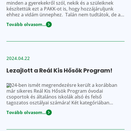
minden a gyerekekről szól, nekik és a szüleiknek
készítettük ezt a PAKK-ot is, hogy hozzájáruljunk
ehhez a vidám ünnephez. Talán nem tudtátok, de a
gyermeknap megünneplése Törökországból ered, itt
Tovább olvasom...
tartották meg először 1920. április 23-án.
Magyarországon a gyerekeket 1931-ben ünnepelték
először, igaz, akkor még gyermekhétnek hívták, egy
egész hétig […]
2024.04.22
Lezajlott a Reál Kis Hősök Program!
2024-ben ismét megrendezésre került a korábban
már sikeres Reál Kis Hősök Program óvodai
csoportok és általános iskolák alsó és felső
tagozatos osztályai számára! Két kategóriában
lehetett indulni a támogatásokért: Termékpályázaton
Tovább olvasom...
vagy a Rajzpályázaton. A Program időtartama, azaz
28 nap alatt összesen 941 nevezés érkezett be. A
pályázó intézmények 95%-a, vagyis 896