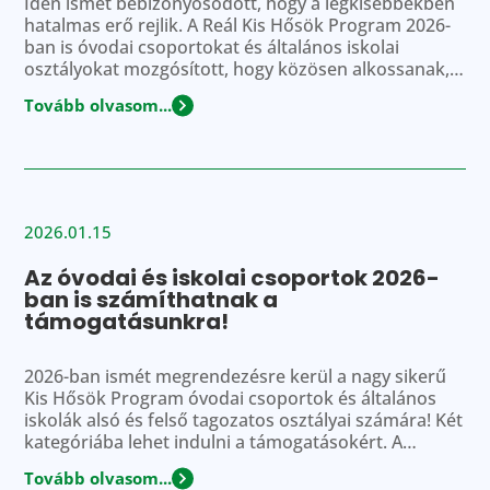
Idén ismét bebizonyosodott, hogy a legkisebbekben
hatalmas erő rejlik. A Reál Kis Hősök Program 2026-
ban is óvodai csoportokat és általános iskolai
osztályokat mozgósított, hogy közösen alkossanak,
pályázzanak és megmutassák, milyen értékek
Tovább olvasom...
mentén formálják közösségeiket. A program során
összesen 870 pályázat érkezett be, ami jól mutatja a
kezdeményezés iránti töretlen lelkesedést. A
program során a termékpályázaton […]
2026.01.15
Az óvodai és iskolai csoportok 2026-
ban is számíthatnak a
támogatásunkra!
2026-ban ismét megrendezésre kerül a nagy sikerű
Kis Hősök Program óvodai csoportok és általános
iskolák alsó és felső tagozatos osztályai számára! Két
kategóriába lehet indulni a támogatásokért. A
TERMÉKPÁLYÁZATON való részvétel feltétele 10 db
Tovább olvasom...
Reál márkatermék (Reál, Falusi, Hárs, Melody, Rio)