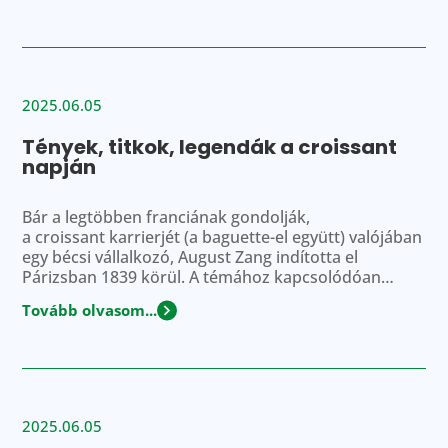
megvásárlása és a blokkok feltöltése a Kis Hősök
Program honlapjára. A pályázók között heti […]
2025.06.05
Tények, titkok, legendák a croissant
napján
Bár a legtöbben franciának gondolják,
a croissant karrierjét (a baguette-el együtt) valójában
egy bécsi vállalkozó, August Zang indította el
Párizsban 1839 körül. A témához kapcsolódóan
érdemes leszögezni, hogy Franciaországban vagy
Tovább olvasom...
akár Svájcban máig háromféle pékterméket
különböztetnek meg: a pékségekben (la boulangerie)
készült kenyereket (baguette, fougasse, pain boule,
stb.), a bécsi típusú, elsősorban kelt, hajtogatott,
leveles-vajas tésztából készült péksüteményeket […]
2025.06.05