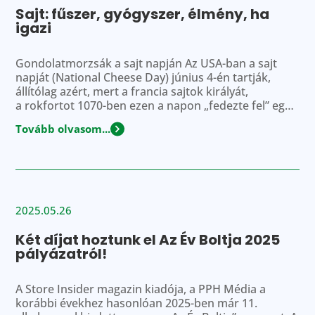
Sajt: fűszer, gyógyszer, élmény, ha
igazi
Gondolatmorzsák a sajt napján Az USA-ban a sajt
napját (National Cheese Day) június 4-én tartják,
állítólag azért, mert a francia sajtok királyát,
a rokfortot 1070-ben ezen a napon „fedezte fel” egy
juhász a dél-franciaországi Roquefort-sur-Soulzon
Tovább olvasom...
falucska körüli barlangok egyikében. A történet
szerint a juhász, aki itt, a Causse du Larzac karszt-
fennsíkon legeltetett, egy hűs barlangban keresett
menedéket a déli […]
2025.05.26
Két díjat hoztunk el Az Év Boltja 2025
pályázatról!
A Store Insider magazin kiadója, a PPH Média a
korábbi évekhez hasonlóan 2025-ben már 11.