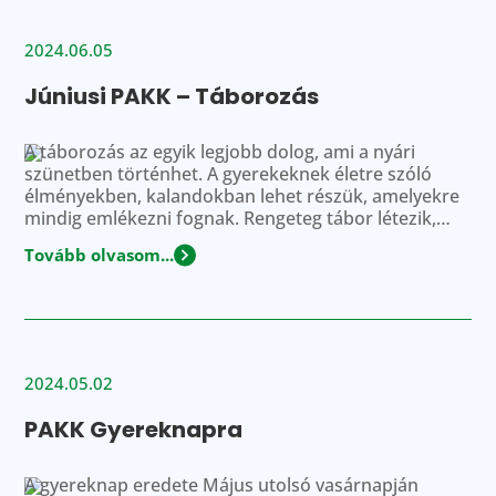
2024.06.05
Júniusi PAKK – Táborozás
A táborozás az egyik legjobb dolog, ami a nyári
szünetben történhet. A gyerekeknek életre szóló
élményekben, kalandokban lehet részük, amelyekre
mindig emlékezni fognak. Rengeteg tábor létezik,
nézzük meg, hogy miből lehet válogatni. Miért jó egy
Tovább olvasom...
nyári tábor? Kötődések – Minden gyerek fejlesztheti
a szociális képességeit, ez nemcsak ismerkedést
jelent, hanem például a meglévő barátságok ápolását
[…]
2024.05.02
PAKK Gyereknapra
A gyereknap eredete Május utolsó vasárnapján