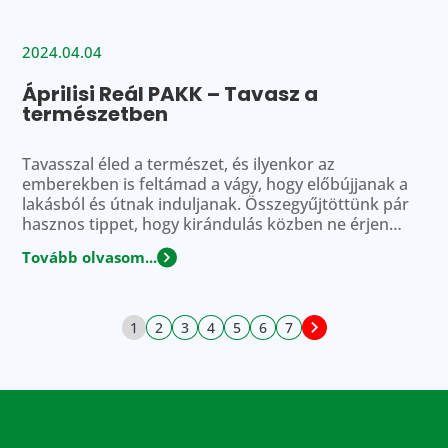
csoport/osztály a termékpályázaton vett […]
2024.04.04
Áprilisi Reál PAKK – Tavasz a
természetben
Tavasszal éled a természet, és ilyenkor az
emberekben is feltámad a vágy, hogy előbújjanak a
lakásból és útnak induljanak. Összegyűjtöttünk pár
hasznos tippet, hogy kirándulás közben ne érjen
titeket kellemetlen meglepetés. Tervezz alaposan,
Tovább olvasom...
kirándulj felszabadultan! Alapszabály, hogy mind az
időtartamot, mind a távot a csoport leggyengébb
tagjához igazítjuk: természetesen egy sportos apuka
várhatóan többet fog […]
1
2
3
4
5
6
7