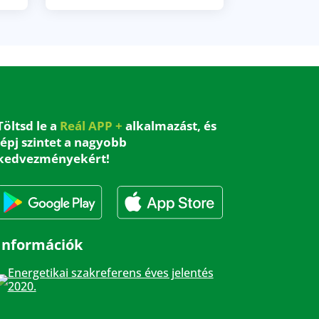
Töltsd le a
Reál APP +
alkalmazást, és
lépj szintet a nagyobb
kedvezményekért!
Információk
Energetikai szakreferens éves jelentés
2020.