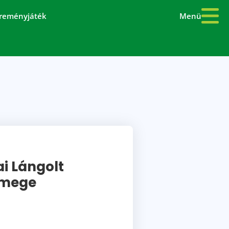
Menü
reményjáték
ai Lángolt
emege