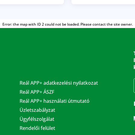
Error: the map with ID 2 could not be loaded. Please contact the site owner.
Reál APP+ adatkezelési nyilatkozat
Reál APP+ ÁSZF
Reál APP+ használati útmutató
Üzletszabályzat
Ügyfélszolgálat
Rendelői felület