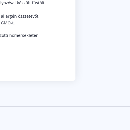
lyozóval készült füstölt
allergén összetevőt.
 GMO-t.
zötti hőmérsékleten