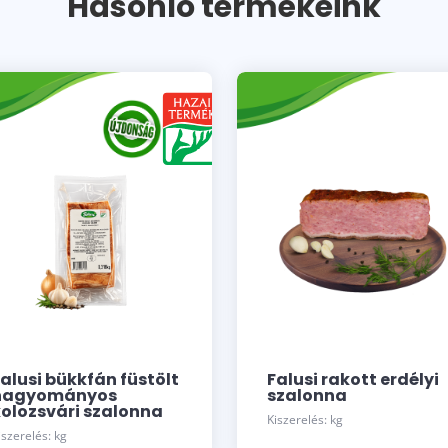
Hasonló termékeink
alusi bükkfán füstölt
Falusi rakott erdélyi
hagyományos
szalonna
kolozsvári szalonna
Kiszerelés: kg
iszerelés: kg