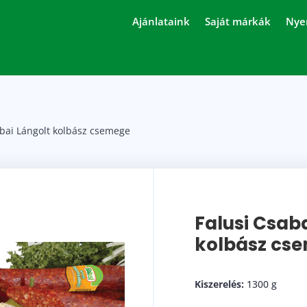
Ajánlataink
Saját márkák
Nye
abai Lángolt kolbász csemege
Falusi Csab
kolbász cs
Kiszerelés:
1300 g