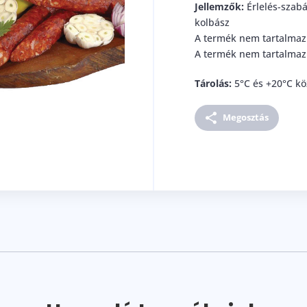
Jellemzők:
Érlelés-szabá
kolbász
A termék nem tartalmaz 
A termék nem tartalmaz
Tárolás:
5°C és +20°C kö
Megosztás