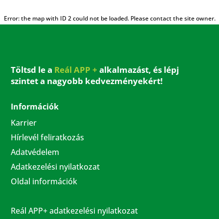
Error: the map with ID 2 could not be loaded. Please contact the site owner.
Töltsd le a
Reál APP +
alkalmazást, és lépj
szintet a nagyobb kedvezményekért!
Információk
Karrier
Hírlevél feliratkozás
Adatvédelem
Adatkezelési nyilatkozat
Oldal információk
Reál APP+ adatkezelési nyilatkozat