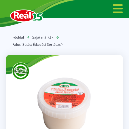
Főoldal
Saját márkák
Falusi Sütött Étkezési Sertészsír