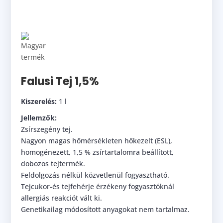
Falusi Tej 1,5%
Kiszerelés:
1 l
Jellemzők:
Zsírszegény tej.
Nagyon magas hőmérsékleten hőkezelt (ESL),
homogénezett, 1,5 % zsírtartalomra beállított,
dobozos tejtermék.
Feldolgozás nélkül közvetlenül fogyasztható.
Tejcukor-és tejfehérje érzékeny fogyasztóknál
allergiás reakciót vált ki.
Genetikailag módosított anyagokat nem tartalmaz.