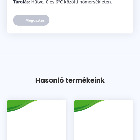
Tárolás:
Hűtve, 0 és 6°C közötti hőmérsékleten.
Megosztás
Hasonló termékeink