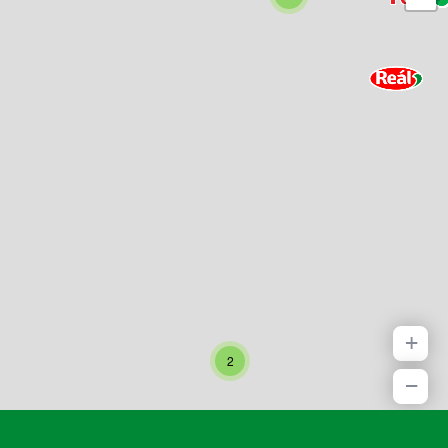
+
2
−