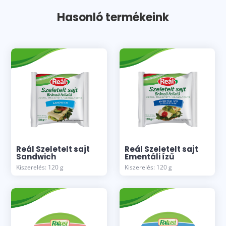
Hasonló termékeink
Reál Szeletelt sajt
Reál Szeletelt sajt
Sandwich
Ementáli ízű
Kiszerelés: 120 g
Kiszerelés: 120 g