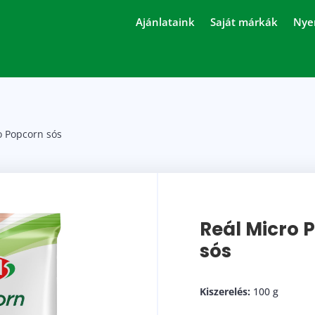
Ajánlataink
Saját márkák
Nye
o Popcorn sós
Reál Micro 
sós
Kiszerelés:
100 g