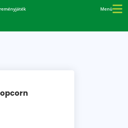
Menü
reményjáték
Popcorn