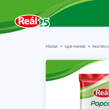
Főoldal
Saját márkák
Reál Micr