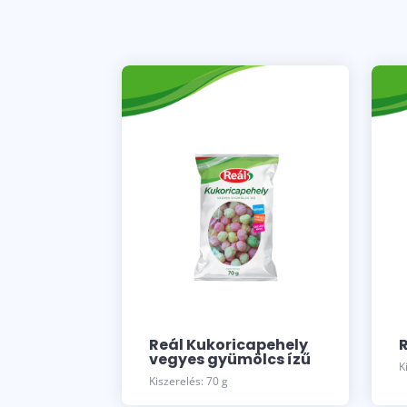
Reál Kukoricapehely
R
vegyes gyümölcs ízű
K
Kiszerelés: 70 g