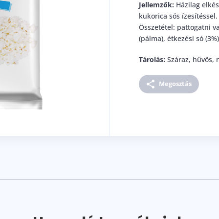
Jellemzők:
Házilag elkés
kukorica sós ízesítéssel.
Összetétel: pattogatni va
(pálma), étkezési só (3%
Tárolás:
Száraz, hűvös, n
Megosztás