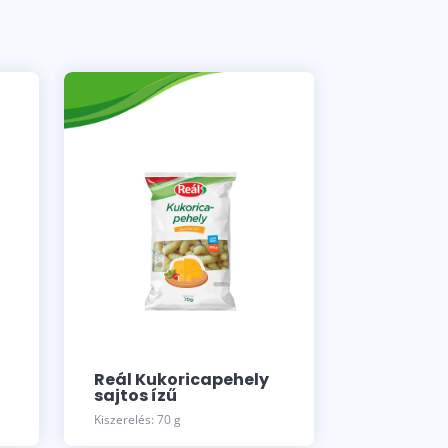
Reál Kukoricapehely
sajtos ízű
Kiszerelés: 70 g