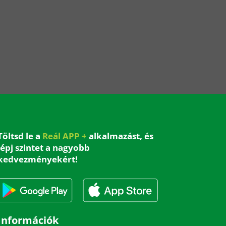
Töltsd le a
Reál APP +
alkalmazást, és
lépj szintet a nagyobb
kedvezményekért!
Információk