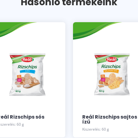
Hasonló termékeink
eál Rizschips sós
Reál Rizschips sajtos
ízű
iszerelés: 60 g
Kiszerelés: 60 g