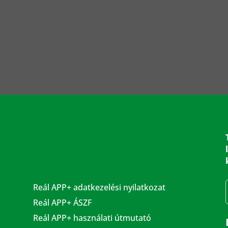
Reál APP+ adatkezelési nyilatkozat
Reál APP+ ÁSZF
Reál APP+ használati útmutató