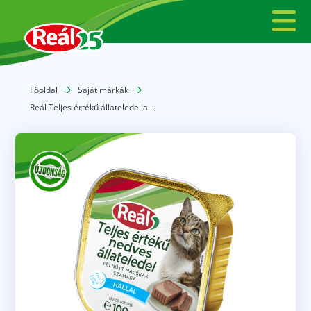
Főoldal
Saját márkák
Reál Teljes értékű állateledel alucup