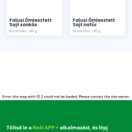
Falusi Ömlesztett
Falusi Ömlesztett
Sajt sonkás
Sajt natúr
Kiszerelés: 140 g
Kiszerelés: 140 g
Error: the map with ID 2 could not be loaded. Please contact the site owner.
Töltsd le a
Reál APP +
alkalmazást, és lépj