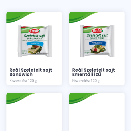
Reál Szeletelt sajt
Reál Szeletelt sajt
Sandwich
Ementáli ízű
Kiszerelés: 120 g
Kiszerelés: 120 g