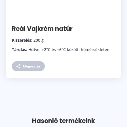
Reál Vajkrém natúr
Kiszerelés:
200 g
Tárolás:
Hűtve, +2°C és +6°C közötti hőmérsékleten
Megosztás
Hasonló termékeink