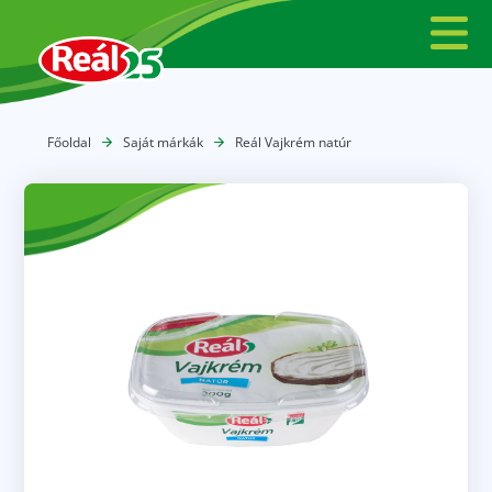
Főoldal
Saját márkák
Reál Vajkrém natúr