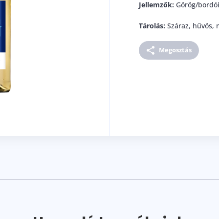
Jellemzők:
Görög/bordói 
Tárolás:
Száraz, hűvös, n
Megosztás