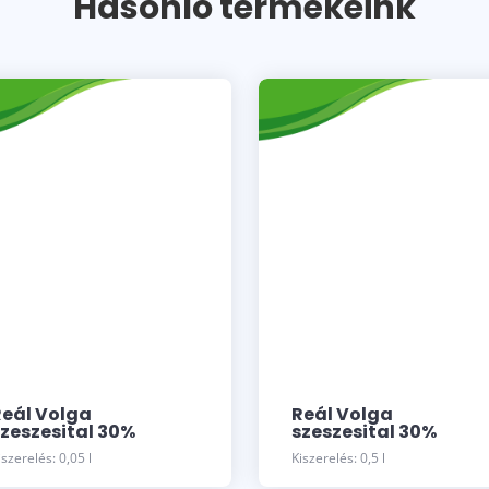
Hasonló termékeink
Reál Volga
Reál Volga
szeszesital 30%
szeszesital 30%
iszerelés: 0,05 l
Kiszerelés: 0,5 l