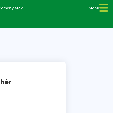
Menü
reményjáték
ehér