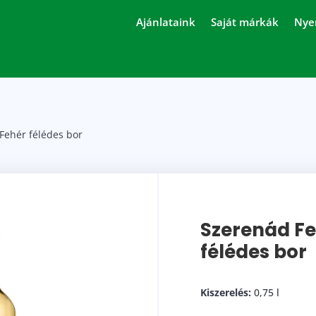
Ajánlataink
Saját márkák
Nye
Fehér félédes bor
Szerenád F
félédes bor
Kiszerelés:
0,75 l