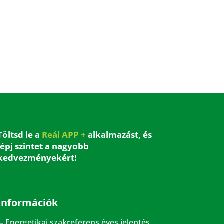
Töltsd le a
Reál APP +
alkalmazást, és
lépj szintet a nagyobb
kedvezményekért!
Információk
Energetikai szakreferens éves jelentés