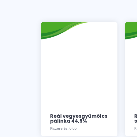
Reál vegyesgyümölcs
pálinka 44,5%
Kiszerelés: 0,05 l
K