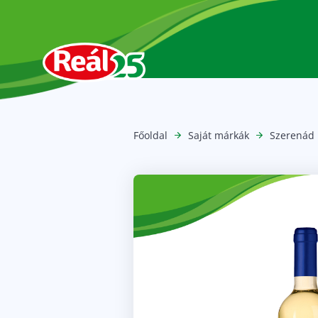
Főoldal
Saját márkák
Szerenád 