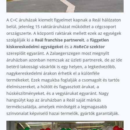
A C+C áruházak kiemelt figyelmet kapnak a Reál hálózaton
belül, jelenleg 15 raktáráruházat működtet a cégcsoport
országszerte. A központi raktárak mellett ezek az egységek
szolgálják ki a
Reál franchise partnereit
, a
független
kiskereskedelmi egységeket
és a
HoReCa
szektor
szereplőit egyaránt. A Zalaegerszegen most megnyílt
áruházban azonban nemcsak az üzleti partnerek, de az ide
betérő lakossági vásárlók is egy helyen, a legkedvezőbb,
nagykereskedelmi árakon érhetik el a különféle
termékeket. Ezek magukba foglalják a csomagolt és tartós
élelmiszereket, a hűtött és fagyasztott árukat, a
húskészítményeket, és a vegyiárukat egyaránt. Nagy
hangsúlyt kap az áruházban a Reál saját márkás
termékcsaládja, amelyek minőségét a legmagasabb
színvonalat képviselő hazai termelők, gyártók garantálják.