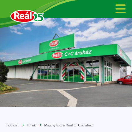
Főoldal
Hírek
Megnyitott a Reál C+C áruház