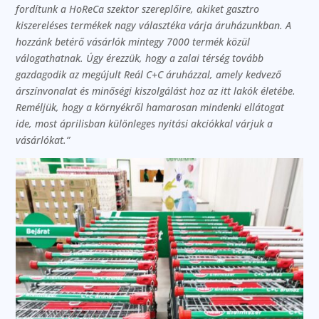
fordítunk a HoReCa szektor szereplőire, akiket gasztro
kiszereléses termékek nagy választéka várja áruházunkban. A
hozzánk betérő vásárlók mintegy 7000 termék közül
válogathatnak. Úgy érezzük, hogy a zalai térség tovább
gazdagodik az megújult Reál C+C áruházzal, amely kedvező
árszínvonalat és minőségi kiszolgálást hoz az itt lakók életébe.
Reméljük, hogy a környékről hamarosan mindenki ellátogat
ide, most áprilisban különleges nyitási akciókkal várjuk a
vásárlókat.”