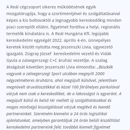
A Reál cégcsoport sikeres működésének egyik
mozgatórugója, hogy a szortimentjével és szolgáltatásaival
képes a kis boltosoktól a legnagyobb kereskedőkig minden
piaci szereplőt ellátni, figyelmet fordítva a helyi, regionális
termelők kínálatára is. A Reál Hungária Kft. legújabb
kereskedelmi egységét 2022. április 4-én, ünnepélyes
keretek között nyitotta meg Jeszenszki Lívia, ügyvezető
igazgató, Zsigray József kereskedelmi vezető és Vidák
Gyula a zalaegerszegi C+C áruház vezetője. A szalag
átvágását követően Jeszenszki Lívia elmondta:
„Büszkék
vagyunk a zalaegerszegi Sport utcában megnyílt 2000
négyzetméteres áruházra, ahol megújult külsővel, jelentősen
megnövelt áruválasztékkal és közel 100 férőhelyes parkolóval
várjuk nem csak a kereskedőket, de a lakosságot is egyaránt. A
megújult külső és belső tér mellett új szolgáltatásokkal és
magas minőségű kiszolgálással várjuk meglévő és leendő
partnereinket. Szeretném kiemelni a 24 órás logisztikai
ajánlatunkat, amelyben garantáljuk 24 órán belüli kiszállítást
kereskedelmi partnereink felé; továbbá kiemelt figyelmet