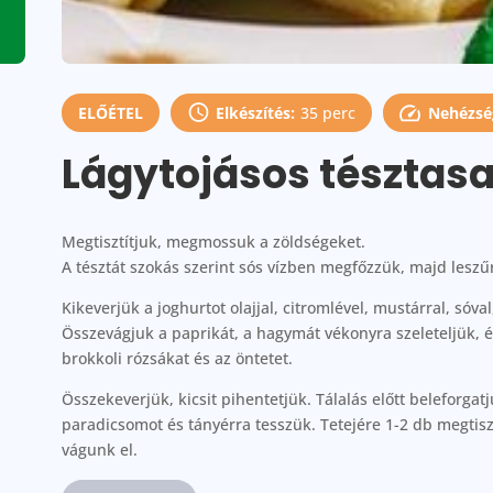
ELŐÉTEL
Elkészítés:
35 perc
Nehézség
Lágytojásos tésztasa
Megtisztítjuk, megmossuk a zöldségeket.
A tésztát szokás szerint sós vízben megfőzzük, majd leszűr
Kikeverjük a joghurtot olajjal, citromlével, mustárral, sóval
Összevágjuk a paprikát, a hagymát vékonyra szeleteljük, é
brokkoli rózsákat és az öntetet.
Összekeverjük, kicsit pihentetjük. Tálalás előtt beleforgat
paradicsomot és tányérra tesszük. Tetejére 1-2 db megtisztí
vágunk el.