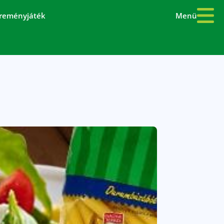
Menü
reményjáték