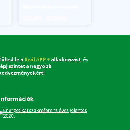
Sulikezdő szendvicsek
20 PERC
KÖNNYŰ
Töltsd le a
Reál APP +
alkalmazást, és
lépj szintet a nagyobb
kedvezményekért!
Információk
Energetikai szakreferens éves jelentés
2020.