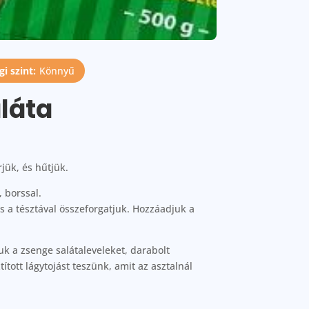
i szint:
Könnyű
láta
jük, és hűtjük.
, borssal.
s a tésztával összeforgatjuk. Hozzáadjuk a
juk a zsenge salátaleveleket, darabolt
tott lágytojást teszünk, amit az asztalnál