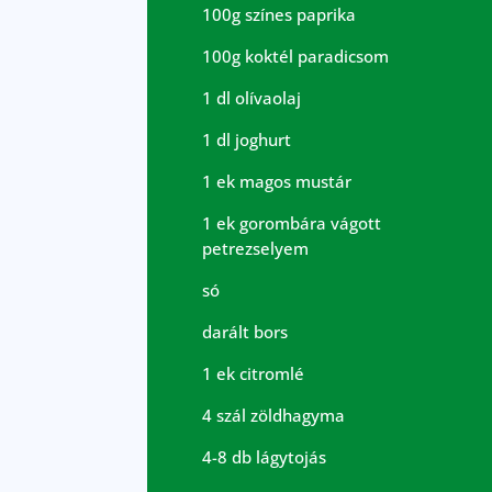
100g színes paprika
100g koktél paradicsom
1 dl olívaolaj
1 dl joghurt
1 ek magos mustár
1 ek gorombára vágott
petrezselyem
só
darált bors
1 ek citromlé
4 szál zöldhagyma
4-8 db lágytojás