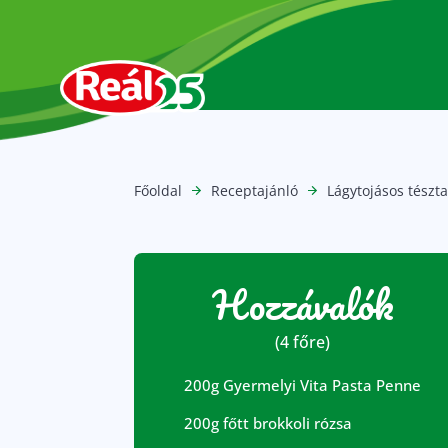
Főoldal
Receptajánló
Lágytojásos tészt
Hozzávalók
(4 főre)
200g Gyermelyi Vita Pasta Penne
200g főtt brokkoli rózsa