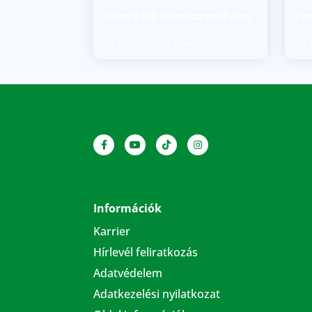
Húsvéti kalácsszendvics
Pe
20 PERC
KÖNNYŰ
Információk
Karrier
Hírlevél feliratkozás
Adatvédelem
Adatkezelési nyilatkozat