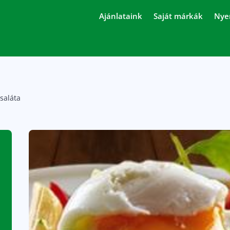
Ajánlataink
Saját márkák
Nye
asaláta