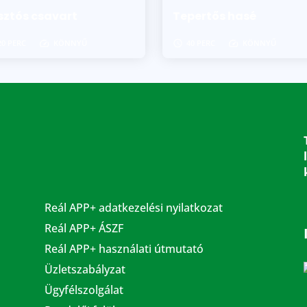
sztós csavart
Tepertős hasé
20 PERC
KÖNNYŰ
40 PERC
KÖNNYŰ
Reál APP+ adatkezelési nyilatkozat
Reál APP+ ÁSZF
Reál APP+ használati útmutató
Üzletszabályzat
Ügyfélszolgálat