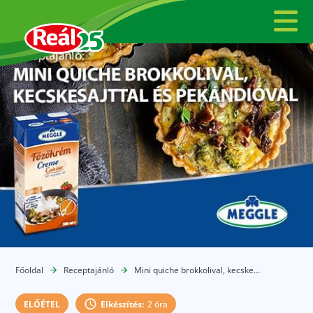
Főoldal
Receptajánló
Mini quiche brokkolival, kecskesajttal és
ELŐÉTEL
Elkészítés:
2 óra