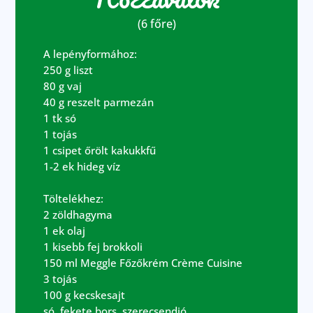
(6 főre)
A lepényformához:
250 g liszt
80 g vaj
40 g reszelt parmezán
1 tk só
1 tojás
1 csipet őrölt kakukkfű
1-2 ek hideg víz
Töltelékhez:
2 zöldhagyma
1 ek olaj
1 kisebb fej brokkoli
150 ml Meggle Főzőkrém Crème Cuisine
3 tojás
100 g kecskesajt
só, fekete bors, szerecsendió