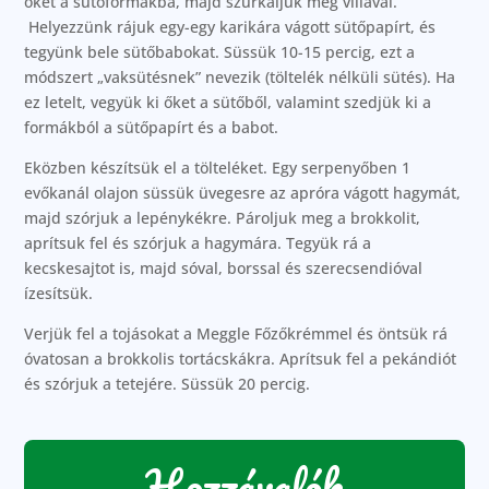
őket a sütőformákba, majd szúrkáljuk meg villával.
Helyezzünk rájuk egy-egy karikára vágott sütőpapírt, és
tegyünk bele sütőbabokat. Süssük 10-15 percig, ezt a
módszert „vaksütésnek” nevezik (töltelék nélküli sütés). Ha
ez letelt, vegyük ki őket a sütőből, valamint szedjük ki a
formákból a sütőpapírt és a babot.
Eközben készítsük el a tölteléket. Egy serpenyőben 1
evőkanál olajon süssük üvegesre az apróra vágott hagymát,
majd szórjuk a lepénykékre. Pároljuk meg a brokkolit,
aprítsuk fel és szórjuk a hagymára. Tegyük rá a
kecskesajtot is, majd sóval, borssal és szerecsendióval
ízesítsük.
Verjük fel a tojásokat a Meggle Főzőkrémmel és öntsük rá
óvatosan a brokkolis tortácskákra. Aprítsuk fel a pekándiót
és szórjuk a tetejére. Süssük 20 percig.
Hozzávalók