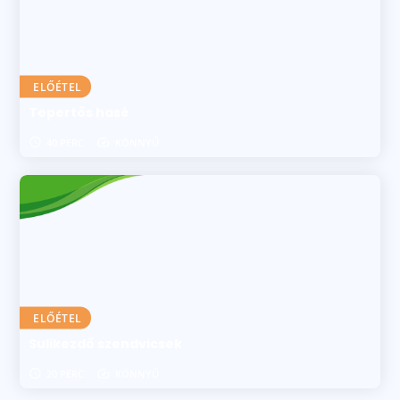
ELŐÉTEL
Tepertős hasé
40 PERC
KÖNNYŰ
ELŐÉTEL
Sulikezdő szendvicsek
20 PERC
KÖNNYŰ