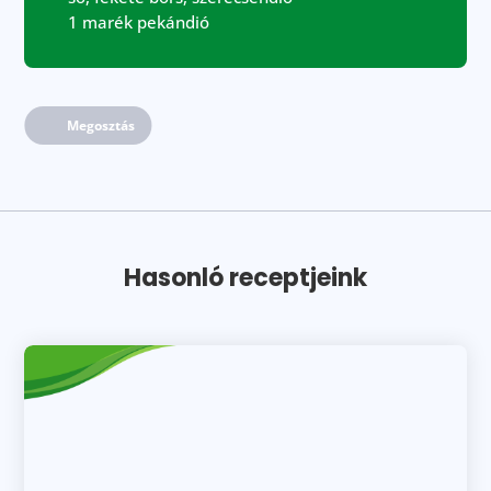
1 marék pekándió
Megosztás
Hasonló receptjeink