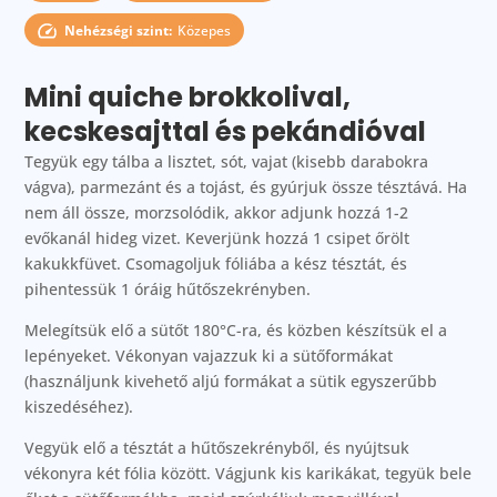
Nehézségi szint:
Közepes
Mini quiche brokkolival,
kecskesajttal és pekándióval
Tegyük egy tálba a lisztet, sót, vajat (kisebb darabokra
vágva), parmezánt és a tojást, és gyúrjuk össze tésztává. Ha
nem áll össze, morzsolódik, akkor adjunk hozzá 1-2
evőkanál hideg vizet. Keverjünk hozzá 1 csipet őrölt
kakukkfüvet. Csomagoljuk fóliába a kész tésztát, és
pihentessük 1 óráig hűtőszekrényben.
Melegítsük elő a sütőt 180°C-ra, és közben készítsük el a
lepényeket. Vékonyan vajazzuk ki a sütőformákat
(használjunk kivehető aljú formákat a sütik egyszerűbb
kiszedéséhez).
Vegyük elő a tésztát a hűtőszekrényből, és nyújtsuk
vékonyra két fólia között. Vágjunk kis karikákat, tegyük bele