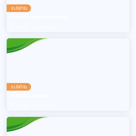
ELŐÉTEL
Húsvéti kalácsszendvics
20 PERC
KÖNNYŰ
ELŐÉTEL
Pesztós csavart
20 PERC
KÖNNYŰ