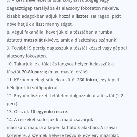
A kész keveréket öntsük konyhai robotgég vagy
dagasztógép tartályába és alacsony fokozaton mixelve,
kisebb adagokban adjuk hozzá a
lisztet
. Ha ragad, picit
növelhetjük a liszt mennyiségét.
Végül fakanállal keverjük el a tésztában a rumba
áztatott
mazsolát
(kivéve, amit a díszítéshez szánunk).
További 5 percig dagasszuk a tésztát kézzel vagy géppel
alacsony fokozaton.
Takarjuk le a tálat és langyos helyen kelesszük a
tésztát
70-80 percig
(max. másfél óráig).
Közben melegítsük elő a sütőt
260 fokra
, egy tepsit
béleljünk ki sütőpapírral.
Enyhén lisztezett felületen dolgozzuk át a tésztát (1-2
perc).
Osszuk
16 egyenlő részre
.
A részeket sodorjuk ki, majd csavarjuk
macskaformájúra a képen látható S-alakban. A csavar
közepére, a szemek helyére tegyünk egy-egy mazsolát.