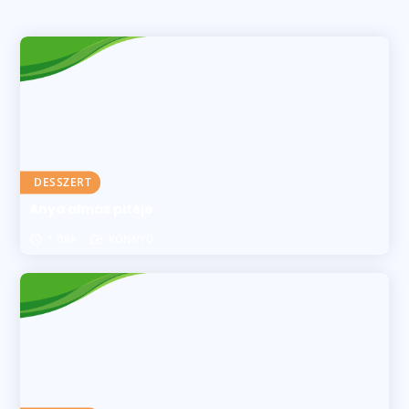
DESSZERT
Anya almás pitéje
1 ÓRA
KÖNNYŰ