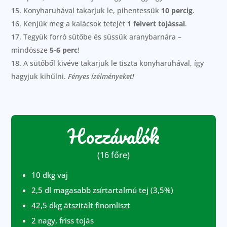
Konyharuhával takarjuk le, pihentessük
10 percig
.
Kenjük meg a kalácsok tetejét
1 felvert tojással
.
Tegyük forró sütőbe és süssük aranybarnára –
mindössze
5-6 perc
!
A sütőből kivéve takarjuk le tiszta konyharuhával, így
hagyjuk kihűlni.
Fényes ízélményeket!
Hozzávalók
(16 főre)
10 dkg vaj
2,5 dl magasabb zsírtartalmú tej (3,5%)
42,5 dkg átszitált finomliszt
2 nagy, friss tojás