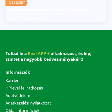
DESSZERT
Anyák napi epres, mézes zabos sütemény
50 PERC
KÖNNYŰ
Töltsd le a
Reál APP +
alkalmazást, és lépj
szintet a nagyobb kedvezményekért!
Információk
Karrier
Hírlevél feliratkozás
Adatvédelem
Adatkezelési nyilatkozat
Oldal információk