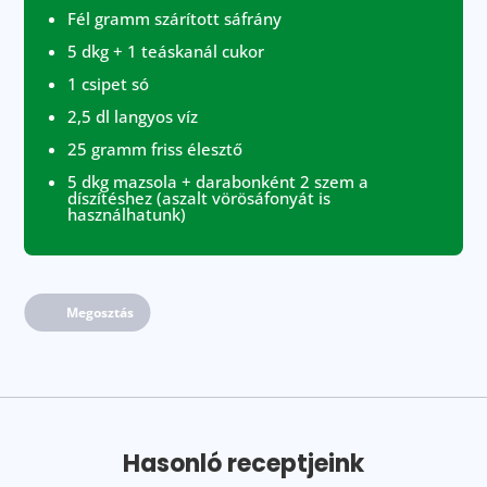
Fél gramm szárított sáfrány
5 dkg + 1 teáskanál cukor
1 csipet só
2,5 dl langyos víz
25 gramm friss élesztő
5 dkg mazsola + darabonként 2 szem a
díszítéshez (aszalt vörösáfonyát is
használhatunk)
Megosztás
Hasonló receptjeink