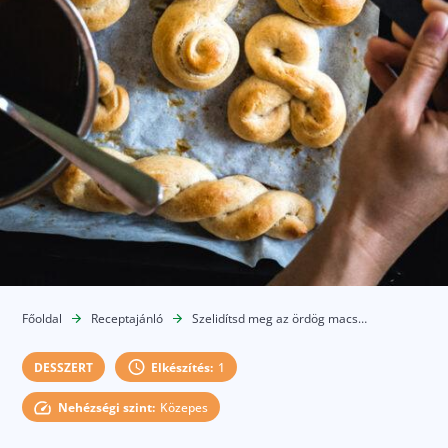
Főoldal
Receptajánló
Szelidítsd meg az ördög macskáját
DESSZERT
Elkészítés:
1
Nehézségi szint:
Közepes