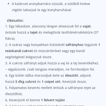
A kalácsot aranybarnára süssük, a sütőből kivéve
rögtön takarjuk le egy konyharuhával
Elkészítés:
Egy lábasban, alacsony lángon olvasszuk fel a
vajat
,
öntsük hozzá a
tejet
és melegítsük testhőmérsékletűre (37
fokra).
A száraz vagy konyakban kiáztatott
sáfrányhoz
tegyünk
1
teáskanál
cukrot
és mozsártörővel vagy egy kanál
segítségével dolgozzuk össze.
A cukros sáfrányt adjuk hozzá a vaj és a tej keverékéhez
– vigyázzunk, csak langyos maradjon, ne forrósodjon fel.
Egy külön tálba morzsoljuk bele az
élesztőt
, adjunk
hozzá
5 dkg
cukrot
és
1 csipet
sót
. Keverjük össze.
Folyamatos keverés mellett öntsük a sáfrányos tejet az
élesztőhöz.
Keverjünk el benne
1 felvert tojást