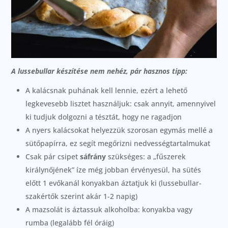
A lussebullar készítése nem nehéz, pár hasznos tipp:
A kalácsnak puhának kell lennie, ezért a lehető
legkevesebb lisztet használjuk: csak annyit, amennyivel
ki tudjuk dolgozni a tésztát, hogy ne ragadjon
A nyers kalácsokat helyezzük szorosan egymás mellé a
sütőpapírra, ez segít megőrizni nedvességtartalmukat
Csak pár csipet
sáfrány
szükséges: a „fűszerek
királynőjének” íze még jobban érvényesül, ha sütés
előtt 1 evőkanál konyakban áztatjuk ki (lussebullar-
szakértők szerint akár 1-2 napig)
A mazsolát is áztassuk alkoholba: konyakba vagy
rumba (legalább fél óráig)