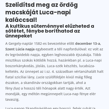
Szelidítsd meg az ördög
macskáját Luca-napi
kaláccsal!
A kultikus süteménnyel elűzheted a
sötétet, fénybe boríthatod az
ünnepeket
A Gergely-naptár 1582-es bevezetése előtt
december 13-a,
Szent Lúcia napja
egybeesett a téli napfordulóval: ez volt az
év legrövidebb napja, egyben leghosszabb éjszakája. Több
misztikus szokás kötődik hozzá, hazánkban pl. a Luca-napi
boszorkánykodás, jóslás, Luca-szék készítés, lucabúza-
keltetés. Az ünnepet az i.sz. 4. században vértanúhalált halt
fiatal szicíliai lány,
Lucia
szülőföldjén kívül máig főleg
északon, a skandináv országokban tartják, ahol a
fény
(lux)
a hosszú téli hónapok alatt nagy érték. Azt
mondják, egy méltón megünnepelt Luca-nap fénye elér
tavaszig.
Luca-napon Skandináviában egy hosszú, fehér ruhát (a