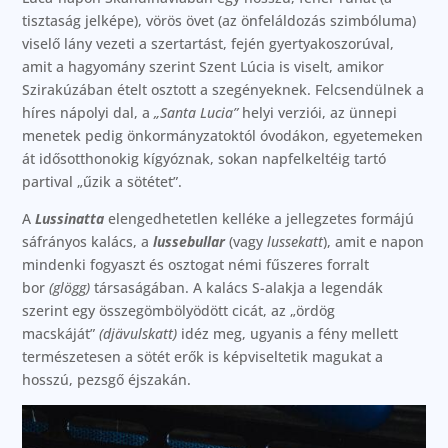
tisztaság jelképe), vörös övet (az önfeláldozás szimbóluma)
viselő lány vezeti a szertartást, fején gyertyakoszorúval,
amit a hagyomány szerint Szent Lúcia is viselt, amikor
Szirakúzában ételt osztott a szegényeknek. Felcsendülnek a
híres nápolyi dal, a
„Santa Lucia”
helyi verziói, az ünnepi
menetek pedig önkormányzatoktól óvodákon, egyetemeken
át idősotthonokig kígyóznak, sokan napfelkeltéig tartó
partival „űzik a sötétet”.
A
Lussinatta
elengedhetetlen kelléke a jellegzetes formájú
sáfrányos kalács, a
lussebullar
(vagy
lussekatt
), amit e napon
mindenki fogyaszt és osztogat némi fűszeres forralt
bor
(glögg)
társaságában. A kalács S-alakja a legendák
szerint egy összegömbölyödött cicát, az „ördög
macskáját”
(djävulskatt)
idéz meg, ugyanis a fény mellett
természetesen a sötét erők is képviseltetik magukat a
hosszú, pezsgő éjszakán.