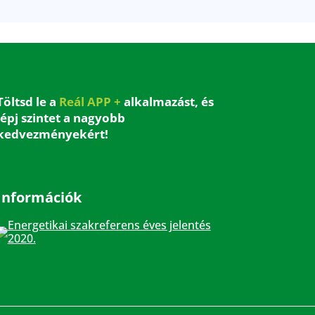
Töltsd le a
Reál APP +
alkalmazást, és
lépj szintet a nagyobb
kedvezményekért!
Információk
Energetikai szakreferens éves jelentés
2020.