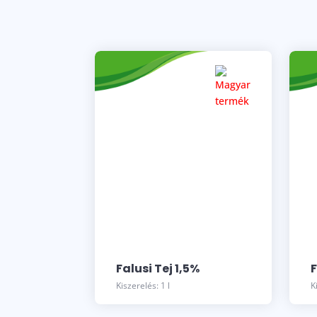
Falusi Tej 1,5%
F
Kiszerelés: 1 l
K