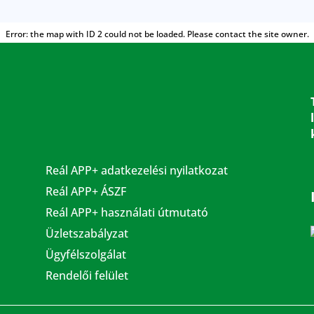
Error: the map with ID 2 could not be loaded. Please contact the site owner.
Reál APP+ adatkezelési nyilatkozat
Reál APP+ ÁSZF
Reál APP+ használati útmutató
Üzletszabályzat
Ügyfélszolgálat
Rendelői felület