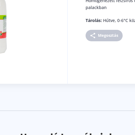
Homogénezett félzsíros t
palackban
Tárolás:
Hűtve, 0-6°C kö
Megosztás