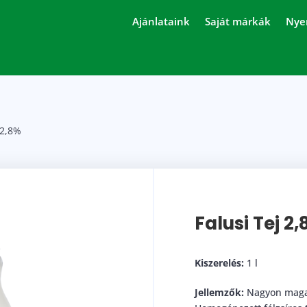
Ajánlataink
Saját márkák
Nye
 2,8%
Falusi Tej 2
Kiszerelés:
1 l
Jellemzők:
Nagyon maga