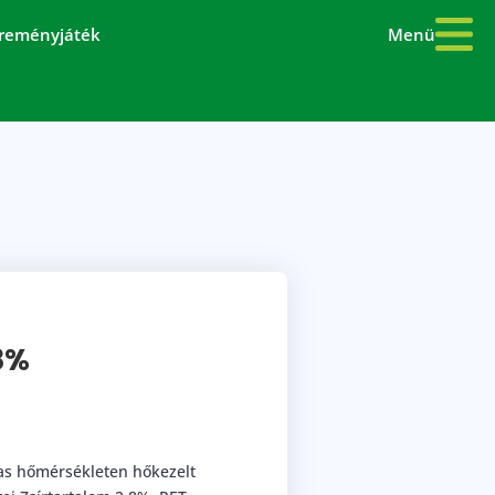
Menü
reményjáték
,8%
s hőmérsékleten hőkezelt