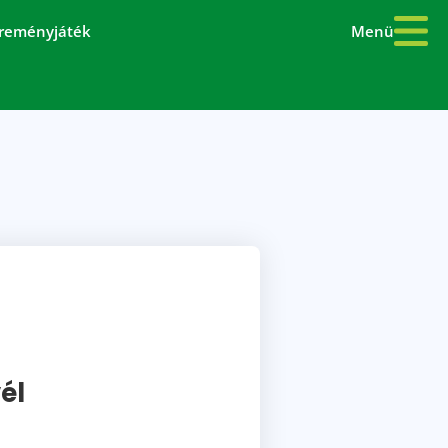
Menü
reményjáték
él