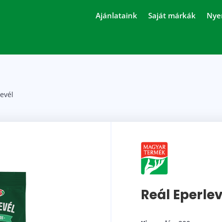
Ajánlataink
Saját márkák
Nye
levél
Reál Eperlev