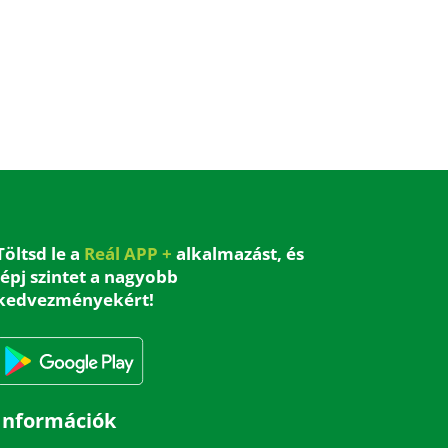
Töltsd le a
Reál APP +
alkalmazást, és
lépj szintet a nagyobb
kedvezményekért!
Információk