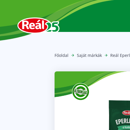
Főoldal
Saját márkák
Reál Eper