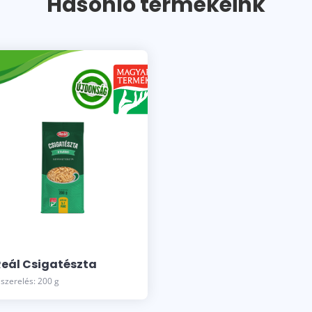
Hasonló termékeink
Reál Csigatészta
iszerelés: 200 g