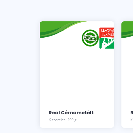
Reál Cérnametélt
Kiszerelés: 200 g
K