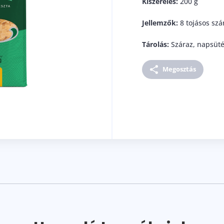
Kiszerelés:
200 g
Jellemzők:
8 tojásos szá
Tárolás:
Száraz, napsüté
Megosztás