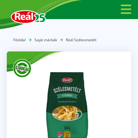
Főoldal
Saját márkák
Reál Szélesmetélt