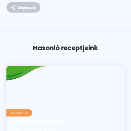
Megosztás
Hasonló receptjeink
DESSZERT
5 hozzávalós banánfánk