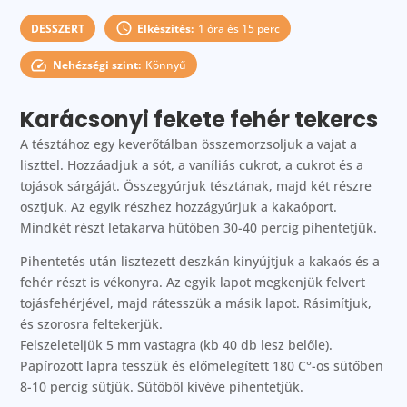
DESSZERT
Elkészítés:
1 óra és 15 perc
Nehézségi szint:
Könnyű
Karácsonyi fekete fehér tekercs
A tésztához egy keverőtálban összemorzsoljuk a vajat a
liszttel. Hozzáadjuk a sót, a vaníliás cukrot, a cukrot és a
tojások sárgáját. Összegyúrjuk tésztának, majd két részre
osztjuk. Az egyik részhez hozzágyúrjuk a kakaóport.
Mindkét részt letakarva hűtőben 30-40 percig pihentetjük.
Pihentetés után lisztezett deszkán kinyújtjuk a kakaós és a
fehér részt is vékonyra. Az egyik lapot megkenjük felvert
tojásfehérjével, majd rátesszük a másik lapot. Rásimítjuk,
és szorosra feltekerjük.
Felszeleteljük 5 mm vastagra (kb 40 db lesz belőle).
Papírozott lapra tesszük és előmelegített 180 C°-os sütőben
8-10 percig sütjük. Sütőből kivéve pihentetjük.