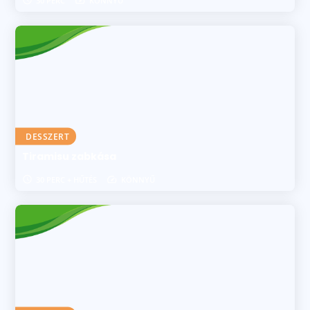
30 PERC
KÖNNYŰ
DESSZERT
Tiramisu zabkása
30 PERC + HŰTÉS
KÖNNYŰ