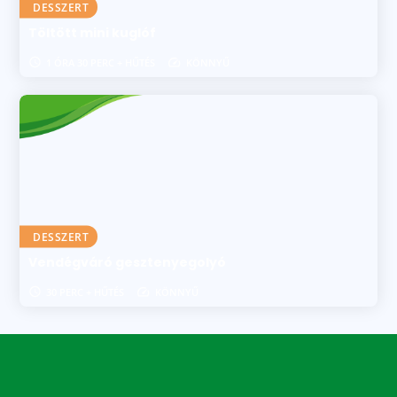
DESSZERT
Töltött mini kuglóf
1 ÓRA 30 PERC + HŰTÉS
KÖNNYŰ
DESSZERT
Vendégváró gesztenyegolyó
30 PERC + HŰTÉS
KÖNNYŰ