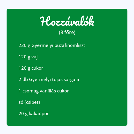
Hozzávalók
(8 főre)
220 g Gyermelyi búzafinomliszt
120 g vaj
120 g cukor
2 db Gyermelyi tojás sárgája
1 csomag vaníliás cukor
só (csipet)
20 g kakaópor