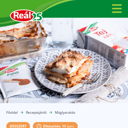
Főoldal
Receptajánló
Máglyarakás
DESSZERT
Elkészítés:
90 perc