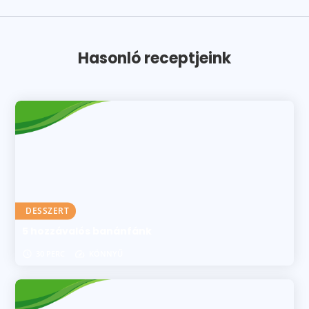
Hasonló receptjeink
DESSZERT
5 hozzávalós banánfánk
30 PERC
KÖNNYŰ