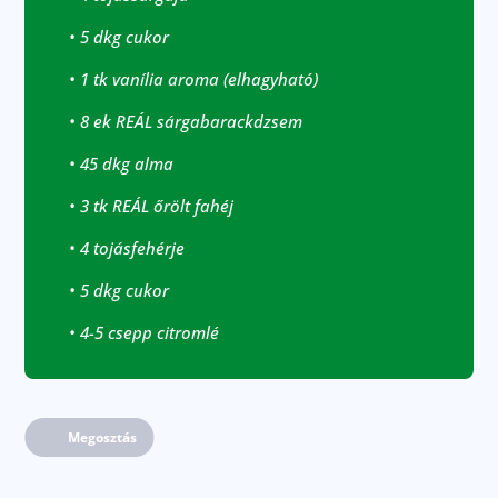
• 5 dkg cukor
• 1 tk vanília aroma (elhagyható)
• 8 ek REÁL sárgabarackdzsem
• 45 dkg alma
• 3 tk REÁL őrölt fahéj
• 4 tojásfehérje
• 5 dkg cukor
• 4-5 csepp citromlé
Megosztás