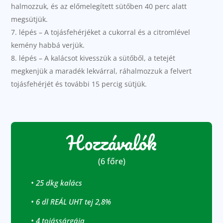
halmozzuk, és az előmelegített sütőben 40 perc alatt
megsütjük.
lépés – A tojásfehérjéket a cukorral és a citromlével
kemény habbá verjük.
lépés – A kalácsot kivesszük a sütőből, a tetejét
megkenjük a maradék lekvárral, ráhalmozzuk a felvert
tojásfehérjét és további 15 percig sütjük.
Hozzávalók
(6 főre)
• 25 dkg kalá
cs
• 6 dl REÁL UHT tej 2,8%
• 4 tojássárgája