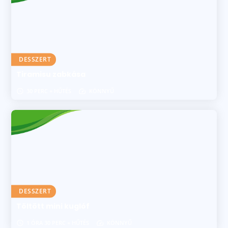
DESSZERT
Tiramisu zabkása
30 PERC + HŰTÉS
KÖNNYŰ
DESSZERT
Töltött mini kuglóf
1 ÓRA 30 PERC + HŰTÉS
KÖNNYŰ