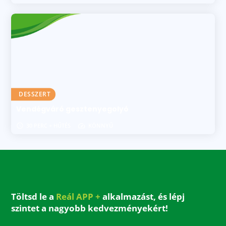
DESSZERT
Vendégváró gesztenyegolyó
30 PERC + HŰTÉS
KÖNNYŰ
Töltsd le a
Reál APP +
alkalmazást, és lépj
szintet a nagyobb kedvezményekért!