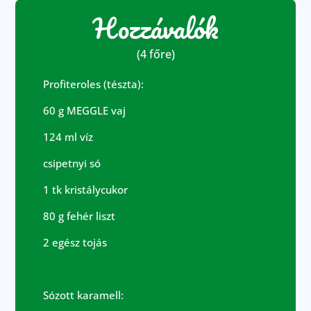
Hozzávalók
(4 főre)
Profiteroles (tészta):
60 g MEGGLE vaj
124 ml víz
csipetnyi só
1 tk kristálycukor
80 g fehér liszt
2 egész tojás
Sózott karamell: