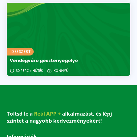
DESSZERT
Vendégváró gesztenyegolyó
30 PERC + HŰTÉS
KÖNNYŰ
Töltsd le a
Reál APP +
alkalmazást, és lépj
szintet a nagyobb kedvezményekért!
Információk