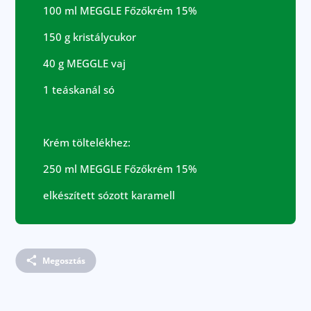
100 ml MEGGLE Főzőkrém 15%
150 g kristálycukor
40 g MEGGLE vaj
1 teáskanál só
Krém töltelékhez:
250 ml MEGGLE Főzőkrém 15%
elkészített sózott karamell
Megosztás