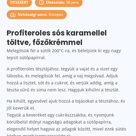
DESSZERT
Elkészítés:
50 perc
Nehézségi szint:
Közepes
Profiteroles sós karamellel
töltve, főzőkrémmel
Melegítsük fel a sütőt 200°C-ra, és béleljünk ki egy nagy
tepsit sütőpapírral.
A profiteroles tésztájához, tegyük a vajat és a vizet egy
lábosba, és melegítsük fel, amíg a vaj megolvad. Adjuk
hozzá a lisztet, sót és a cukrot, és verjük addig, amíg a
tészta sűrű és sima nem lesz. Hagyjuk kihűlni a tésztát.
Ha kihűlt, egyesével ajuk hozzá a tojásokat a tésztához, és
jól keverük el.
Tegyük a keveréket egy cukrászzsákba, és nyomjunk
körülbelül diónyi nagyságú adagokat a sütőpapírra,
elegendő helyet hagyva az adagok között, mivel ezek sütés
közben megháromszorozódnak.