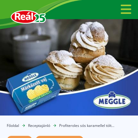
Főoldal
Receptajánló
Profiteroles sós karamellel töltve, főzőkrémmel