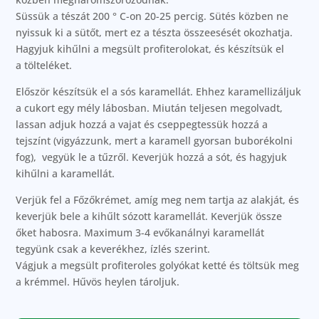
Süssük a tészát 200 ° C-on 20-25 percig. Sütés közben ne
nyissuk ki a sütőt, mert ez a tészta összeesését okozhatja.
Hagyjuk kihűlni a megsült profiterolokat, és készítsük el
a tölteléket.
Először készítsük el a sós karamellát. Ehhez karamellizáljuk
a cukort egy mély lábosban. Miután teljesen megolvadt,
lassan adjuk hozzá a vajat és cseppegtessük hozzá a
tejszínt (vigyázzunk, mert a karamell gyorsan buborékolni
fog), vegyük le a tűzről. Keverjük hozzá a sót, és hagyjuk
kihűlni a karamellát.
Verjük fel a Főzőkrémet, amíg meg nem tartja az alakját, és
keverjük bele a kihűlt sózott karamellát. Keverjük össze
őket habosra. Maximum 3-4 evőkanálnyi karamellát
tegyünk csak a keverékhez, ízlés szerint.
Vágjuk a megsült profiteroles golyókat ketté és töltsük meg
a krémmel. Hűvös heylen tároljuk.