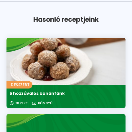
Hasonló receptjeink
DESSZERT
5 hozzávalós banánfánk
30 PERC
KÖNNYŰ