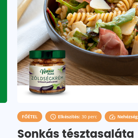
FŐÉTEL
Elkészítés:
30 perc
Nehézségi
Sonkás tésztasaláta