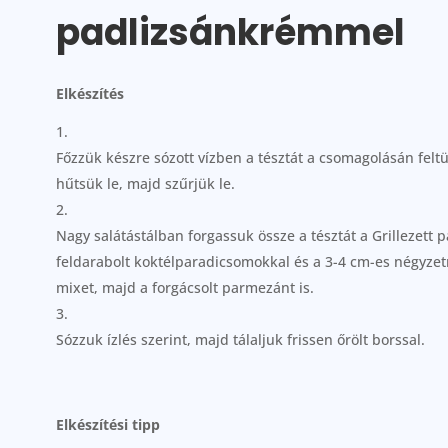
padlizsánkrémmel
Elkészítés
Főzzük készre sózott vízben a tésztát a csomagolásán feltün
hűtsük le, majd szűrjük le.
Nagy salátástálban forgassuk össze a tésztát a Grillezet
feldarabolt koktélparadicsomokkal és a 3-4 cm-es négyzetr
mixet, majd a forgácsolt parmezánt is.
Sózzuk ízlés szerint, majd tálaljuk frissen őrölt borssal.
Elkészítési tipp