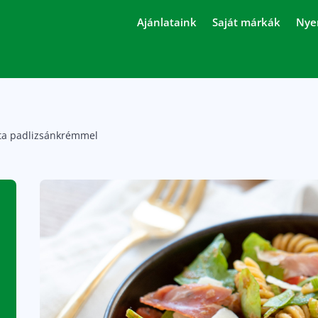
Ajánlataink
Saját márkák
Nye
áta padlizsánkrémmel