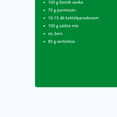
100 g füstölt sonka
70 g parmezán
10-15 db koktélparadicsom
100 g saláta mix
só, bors
80 g sertéshús