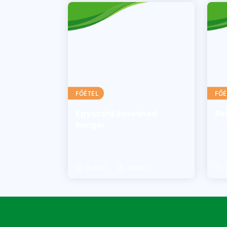
FŐÉTEL
FŐÉ
Egyszerű Smashed
Gr
burger
30 PERC
KÖNNYŰ