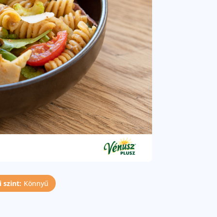
 szint:
Könnyű