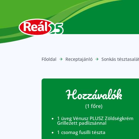
Főoldal
Receptajánló
Sonkás tésztasal
Hozzávalók
(1 főre)
1 üveg Vénusz PLUSZ Zöldségkrém
Grillezett padlizsánnal
1 csomag fusilli tészta