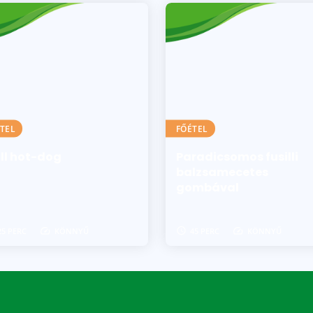
TEL
FŐÉTEL
ill hot-dog
Paradicsomos fusilli
balzsamecetes
gombával
25 PERC
KÖNNYŰ
45 PERC
KÖNNYŰ