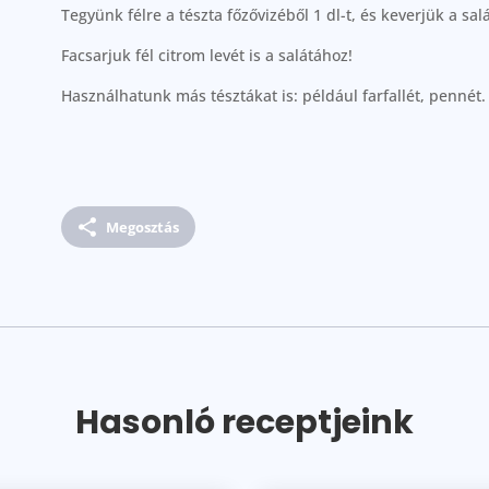
Tegyünk félre a tészta főzővizéből 1 dl-t, és keverjük a sal
Facsarjuk fél citrom levét is a salátához!
Használhatunk más tésztákat is: például farfallét, pennét.
Megosztás
Hasonló receptjeink