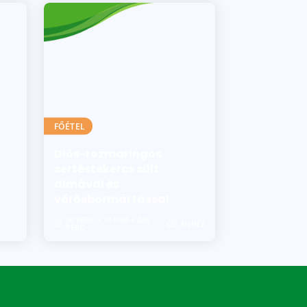
FŐÉTEL
Diós-rozmaringos
sertéstekercs sült
almával és
vörösbormártással
30 PERC + 10 ÓRA + 240
NEHÉZ
PERC