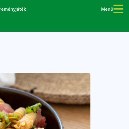
Menü
reményjáték