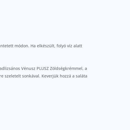
tetett módon. Ha elkészült, folyó víz alatt
t padlizsános Vénusz PLUSZ Zöldségkrémmel, a
e szeletelt sonkával. Keverjük hozzá a saláta