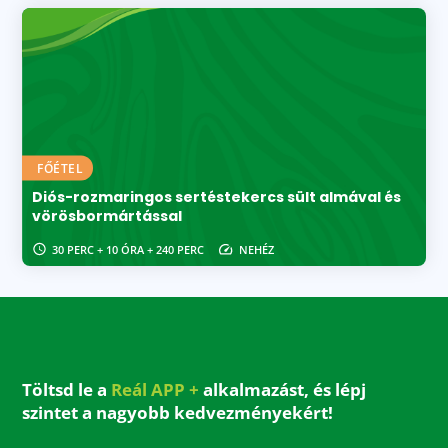
FŐÉTEL
Diós-rozmaringos sertéstekercs sült almával és
vörösbormártással
30 PERC + 10 ÓRA + 240 PERC
NEHÉZ
Töltsd le a
Reál APP +
alkalmazást, és lépj
szintet a nagyobb kedvezményekért!