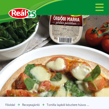
Főoldal
Receptajánló
Tortilla lapból készített húsos pizza