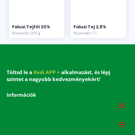
Falusi Tejföl 20%
Falusi Tej 2,8%
Kiszerelés: 850 g
Kiszerelés: 1 l
Töltsd le a
Reál APP +
alkalmazást, és lépj
szintet a nagyobb kedvezményekért!
Információk